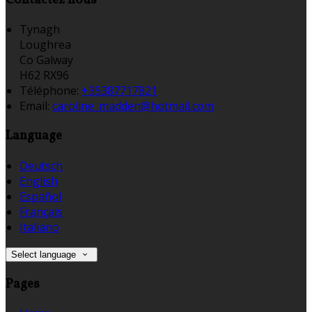
Tynagh
Loughrea
Co Galway
H62 RX96
Téléphone
:
+35387717821
Email:
caroline_madden@hotmail.com
Language
Deutsch
English
Español
Français
Italiano
Select language
Pages