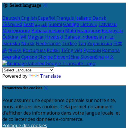
Select language
Deutsch
English
Español
Français
Italiano
Dansk
Ελληνικά
Eesti
العربية
Suomi
Gaeilge
Lietuvių
Latviešu
Македонски
Bahasa melayu
Malti
Български
Беларускі
Čeština
हिंदी
Magyar
Hrvatski
Bahasa indonesia
עברית
Íslenska
Norsk
Nederlands
Türkçe
ไทย
Українська
日本
語
한국어
Português
Polski
Tiếng việt
Русский
Română
Svenska
Српски
Shqipe
Slovenščina
Slovenčina
中文
Powered by
Translate
Paramètres des cookies
Pour assurer une expérience optimale sur notre site,
nous utilisons des cookies. Cela permet notamment
d'afficher des informations dans votre langue locale, et
de collecter des données e-commerce.
Politique des cookies