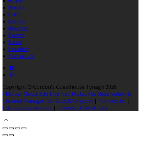
Home
Rooms
Café
Gallery
Reviews
Events
News
Location
Contact Us
Copyright ©
Gordon's Guesthouse Tynagh 2026
PMS sur Cloud, Site Internet, Moteur de Réservation &
Channel Manager par GuestDiary.com
|
Plan du site
|
Politique des cookies
|
Termes et Conditions